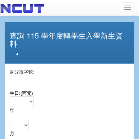
Toggl
navig
查詢 115 學年度轉學生入學新生資
料
身分證字號:
生日:(西元)
年
月